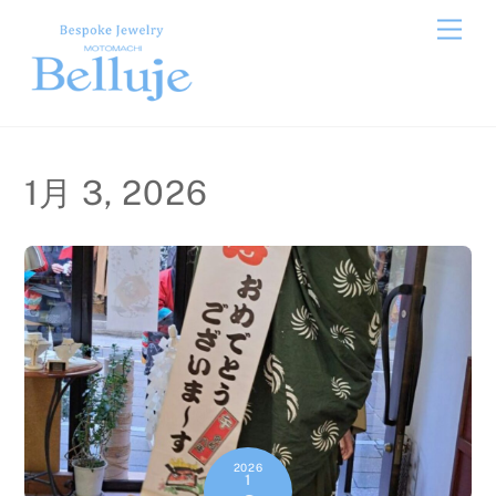
Skip
Men
to
content
1月 3, 2026
2026
1