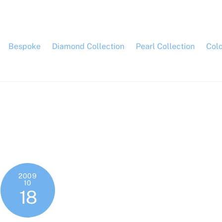
Bespoke
Diamond Collection
Pearl Collection
Col
2009
10
18