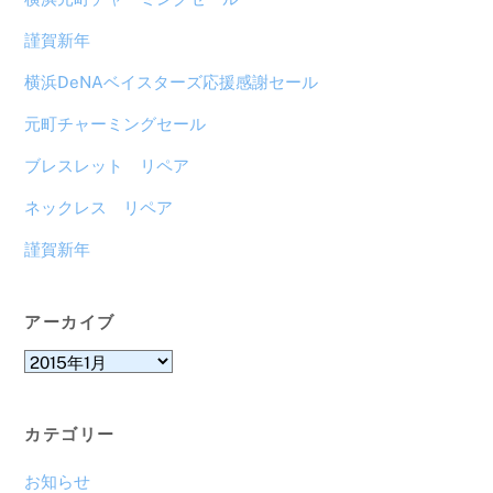
謹賀新年
横浜DeNAベイスターズ応援感謝セール
元町チャーミングセール
ブレスレット リペア
ネックレス リペア
謹賀新年
アーカイブ
ア
ー
カ
カテゴリー
イ
ブ
お知らせ