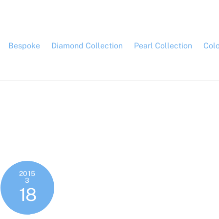
Bespoke
Diamond Collection
Pearl Collection
Col
2015
3
18