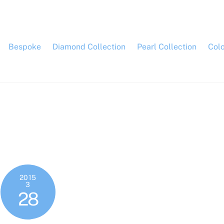
Bespoke
Diamond Collection
Pearl Collection
Col
2015
3
28