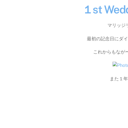
１st Wedd
マリッジ
最初の記念日にダイ
これからもながー
また１年