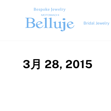
Skip
to
content
Bridal Jewelry
3月 28, 2015