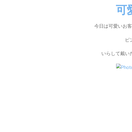
可
今日は可愛いお客
ピ
いらして戴い