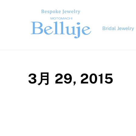
Skip
to
content
Bridal Jewelry
3月 29, 2015