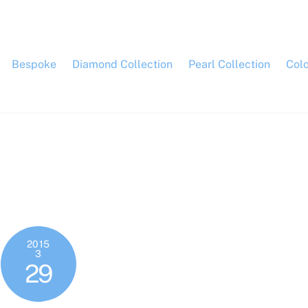
Bespoke
Diamond Collection
Pearl Collection
Col
2015
3
29