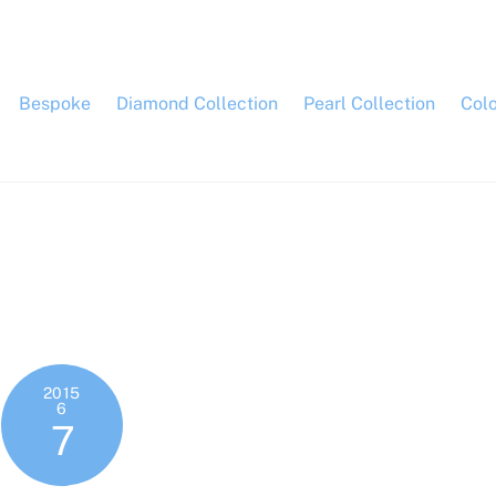
Bespoke
Diamond Collection
Pearl Collection
Col
2015
6
7