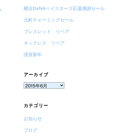
・
横浜DeNAベイスターズ応援感謝セール
元町チャーミングセール
ブレスレット リペア
ネックレス リペア
謹賀新年
アーカイブ
ア
ー
カ
カテゴリー
イ
ブ
お知らせ
ブログ