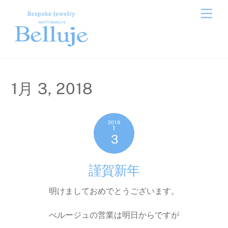
Skip
Men
to
content
1月 3, 2018
2018
1
3
謹賀新年
明けましておめでとうございます。
べルージュの営業は明日からですが